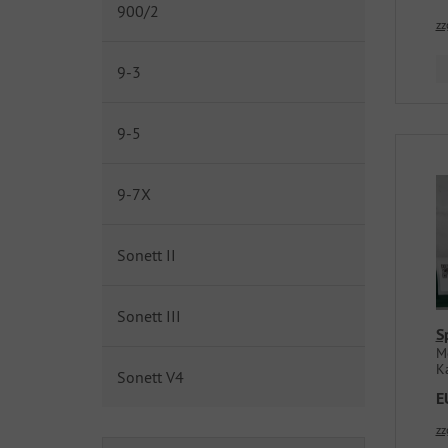
900/2
zz
9-3
9-5
9-7X
Sonett II
Sonett III
S
M
Ka
Sonett V4
E
zz