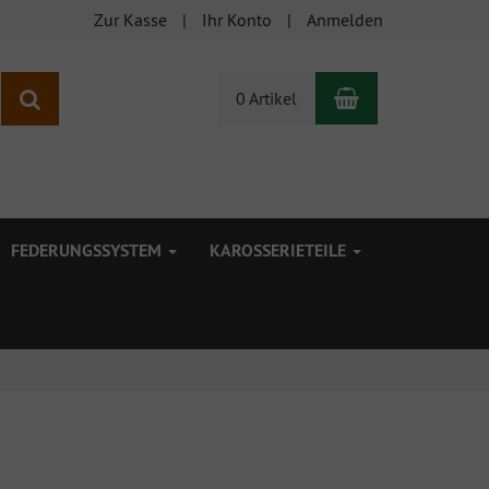
Zur Kasse
Ihr Konto
Anmelden
Warenkorb
Suchen
0 Artikel
FEDERUNGSSYSTEM
KAROSSERIETEILE