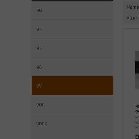
Name 
90
Alle H
93
95
96
99
900
B
9
M
K
9000
M
E