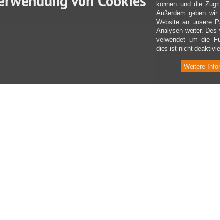
erwendung von Cookies
können und die Zugri
Außerdem geben wir I
Website an unsere Pa
Analysen weiter. Des 
verwendet um die Fu
dies ist nicht deaktivie
Weitere Info