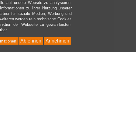
ffe auf unsere Website zu analysieren.
nformationen zu Ihrer Nutzung unserer
rtner für soziale Medien, Werbung und
weiteren werden rein technische Cookies
nktion der Webseite zu gewährleisten,
rbar.
Ablehnen
Annehmen
rmationen
Bac
to
Top