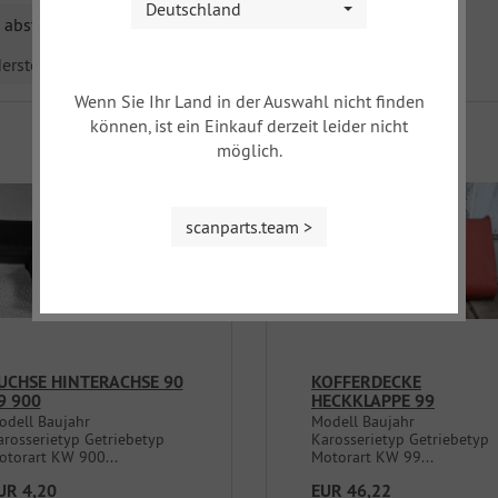
Deutschland
absteigend
ersteller
Wenn Sie Ihr Land in der Auswahl nicht finden
können, ist ein Einkauf derzeit leider nicht
möglich.
scanparts.team >
UCHSE HINTERACHSE 90
KOFFERDECKE
9 900
HECKKLAPPE 99
odell Baujahr
Modell Baujahr
arosserietyp Getriebetyp
Karosserietyp Getriebetyp
otorart KW 900...
Motorart KW 99...
UR 4,20
EUR 46,22