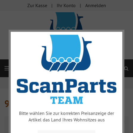
Zur Kasse
Ihr Konto
Anmelden
S
Navigation
Startseite
Federungssystem
99
99
Bitte wählen Sie zur korrekten Preisanzeige der
Artikel das Land Ihres Wohnsitzes aus
Name absteigend
Alle Hersteller