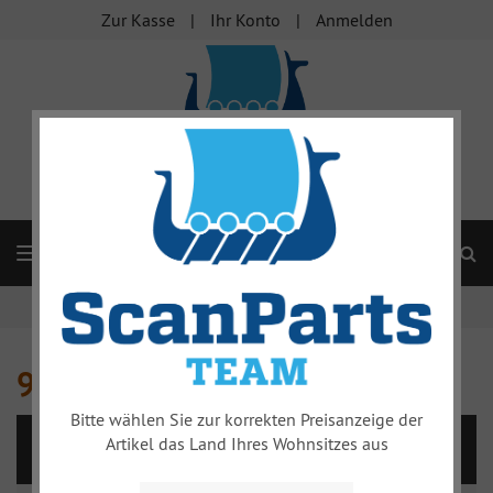
Zur Kasse
Ihr Konto
Anmelden
S
Navigation
Startseite
Innenausstattung
95
95
Bitte wählen Sie zur korrekten Preisanzeige der
Artikel das Land Ihres Wohnsitzes aus
INNENAUSSTATTUNG