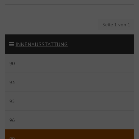
Seite 1 von 1
INNENAUSSTATTUNG
90
93
95
96
99