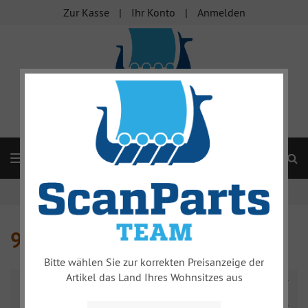
Zur Kasse
Ihr Konto
Anmelden
S
Navigation
Startseite
Innenausstattung
99
99
Bitte wählen Sie zur korrekten Preisanzeige der
Artikel das Land Ihres Wohnsitzes aus
Name absteigend
Alle Hersteller