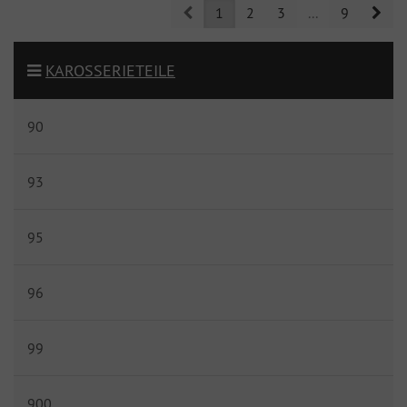
Prev
Nex
1
2
3
...
9
KAROSSERIETEILE
90
93
95
96
99
900