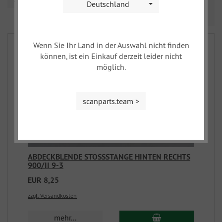
Deutschland
Prev
Nex
1
2
3
...
9
Wenn Sie Ihr Land in der Auswahl nicht finden
können, ist ein Einkauf derzeit leider nicht
möglich.
scanparts.team >
ABDECKBLENDE STOSSSTANGE HINTEN RECHTS
900/II 9-3
EUR 8,25
zzgl. Versandkosten
mehr...