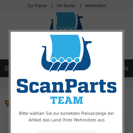
Zur Kasse
Ihr Konto
Anmelden
S
Navigation
Startseite
Karosserieteile
9-3
9-3
Bitte wählen Sie zur korrekten Preisanzeige der
Artikel das Land Ihres Wohnsitzes aus
Name absteigend
Alle Hersteller