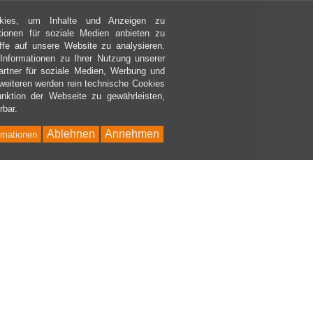
kies, um Inhalte und Anzeigen zu
ktionen für soziale Medien anbieten zu
ffe auf unsere Website zu analysieren.
nformationen zu Ihrer Nutzung unserer
rtner für soziale Medien, Werbung und
weiteren werden rein technische Cookies
nktion der Webseite zu gewährleisten,
rbar.
Ablehnen
Annehmen
rmationen
Bac
to
Top