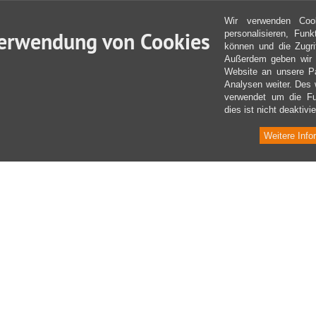
Wir verwenden Coo
erwendung von Cookies
personalisieren, Fun
können und die Zugri
Außerdem geben wir I
Website an unsere Pa
Analysen weiter. Des 
verwendet um die Fu
dies ist nicht deaktivie
Weitere Info