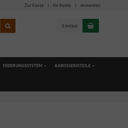
Zur Kasse
Ihr Konto
Anmelden
Warenkorb
Suchen
0 Artikel
FEDERUNGSSYSTEM
KAROSSERIETEILE