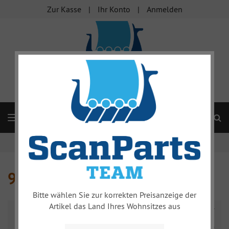
Zur Kasse
Ihr Konto
Anmelden
S
Navigation
Startseite
Kraftübertragung
9-5
9-5
Bitte wählen Sie zur korrekten Preisanzeige der
Artikel das Land Ihres Wohnsitzes aus
Name absteigend
Alle Hersteller