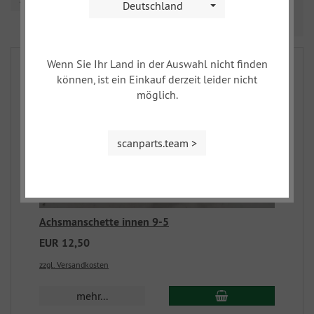
Deutschland
Prev
Nex
1
2
3
Wenn Sie Ihr Land in der Auswahl nicht finden
können, ist ein Einkauf derzeit leider nicht
möglich.
scanparts.team >
Achsmanschette innen 9-5
EUR 12,50
zzgl. Versandkosten
mehr...