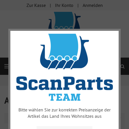
Zur Kasse
Ihr Konto
Anmelden
S
Navigation
Startseite
Aftermarket Qualität
Aftermarket Qualität
Bitte wählen Sie zur korrekten Preisanzeige der
Artikel das Land Ihres Wohnsitzes aus
Sortierung
Prev
Nex
1
2
3
...
16