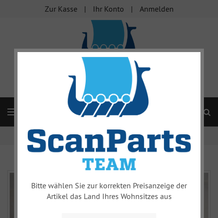
Zur Kasse
Ihr Konto
Anmelden
S
Navigation
Startseite
ABLAGEFACH REVOLVERFACH JET BLACK 9-5NG
Bitte wählen Sie zur korrekten Preisanzeige der
Artikel das Land Ihres Wohnsitzes aus