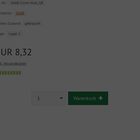
. Nr.:
SAAB Cover-blue_GB
rsteller:
SAAB
tikel-Zustand:
gebraucht
ger:
Lager 1
EUR 8,32
gl. Versandkosten
Sofort
versandfähig,
ausreichende
Stückzahl
1
Warenkorb