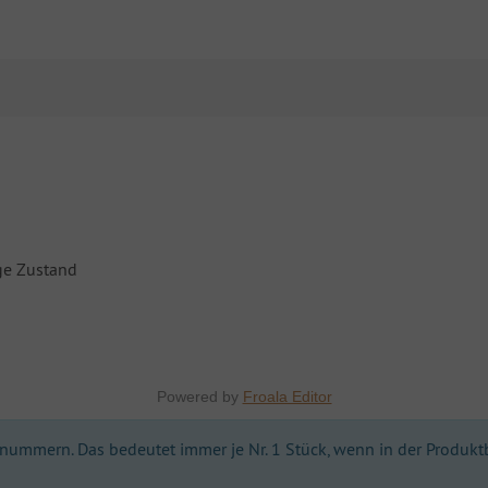
ge Zustand
Powered by
Froala Editor
ummern. Das bedeutet immer je Nr. 1 Stück, wenn in der Produktbes