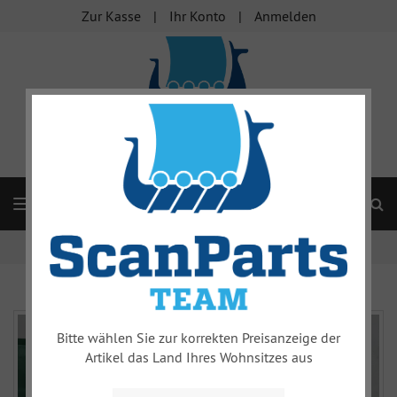
Zur Kasse
Ihr Konto
Anmelden
S
Navigation
Startseite
Gummi Dichtung
Bitte wählen Sie zur korrekten Preisanzeige der
Artikel das Land Ihres Wohnsitzes aus