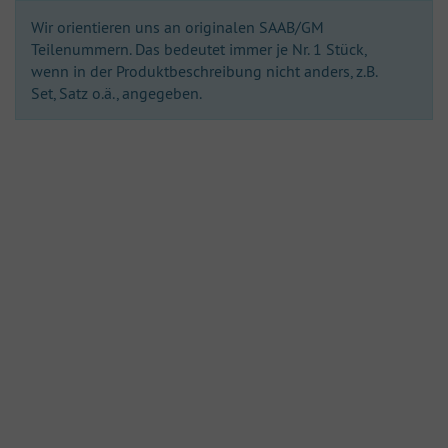
Wir orientieren uns an originalen SAAB/GM
Teilenummern. Das bedeutet immer je Nr. 1 Stück,
wenn in der Produktbeschreibung nicht anders, z.B.
Set, Satz o.ä., angegeben.