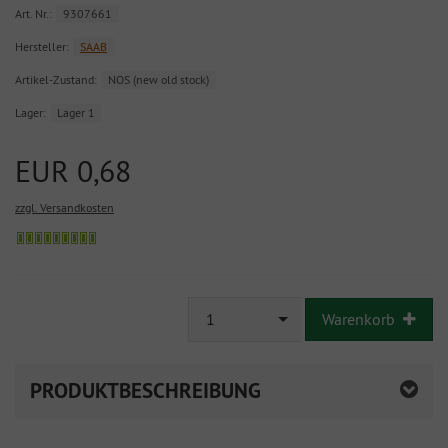
Art. Nr.:
9307661
Hersteller:
SAAB
Artikel-Zustand:
NOS (new old stock)
Lager:
Lager 1
EUR 0,68
zzgl. Versandkosten
Sofort
versandfähig,
ausreichende
Stückzahl
1
Warenkorb
PRODUKTBESCHREIBUNG