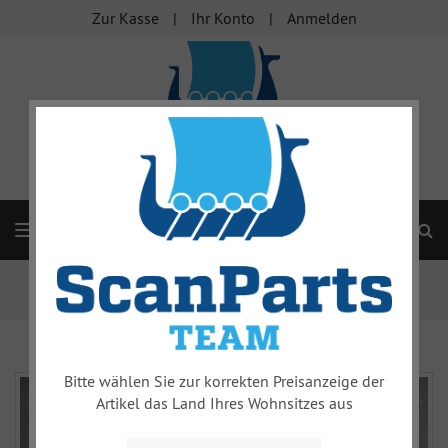
Zur Kasse
Ihr Konto
Anmelden
S
Navigation
Startseite
Motorenteile
99
Dichtung Ansaugkrümmer 99 900
Bitte wählen Sie zur korrekten Preisanzeige der
Artikel das Land Ihres Wohnsitzes aus