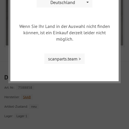
Deutschland
Wenn Sie Ihr Land in der Auswahl nicht finden
können, ist ein Einkauf derzeit leider nicht
möglich.
scanparts.team >
Dichtung Ansaugkrümmer 99 900
Art. Nr.:
7588858
Hersteller:
SAAB
Artikel-Zustand:
neu
Lager:
Lager 1