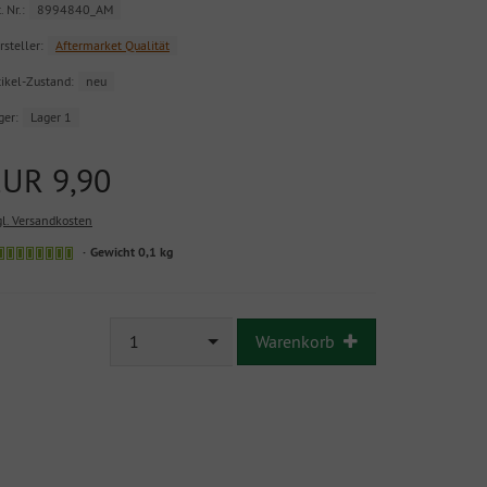
. Nr.:
8994840_AM
rsteller:
Aftermarket Qualität
tikel-Zustand:
neu
ger:
Lager 1
EUR 9,90
gl. Versandkosten
Sofort
Gewicht 0,1 kg
versandfähig,
ausreichende
Stückzahl
1
Warenkorb