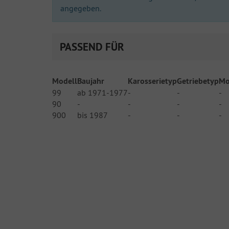
angegeben.
PASSEND FÜR
Modell
Baujahr
Karosserietyp
Getriebetyp
Mo
99
ab 1971-1977
-
-
-
90
-
-
-
-
900
bis 1987
-
-
-